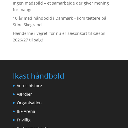
Ingen madspild – et samarbejde der giver mening
for mange
10 år med håndbold i Danmark – kom tættere på
Stine Skogrand
Hænderne i vejret, for nu er sæsonkort til sæson
2026/27 til salg!
Ikast håndbold
Vores histore
Værdier
Organisation
IBF Arena
Frivillig