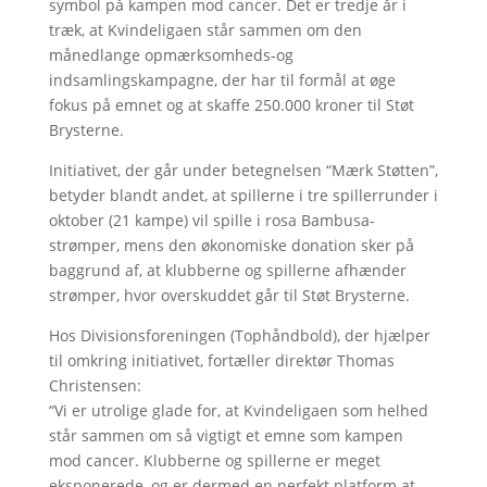
symbol på kampen mod cancer. Det er tredje år i
træk, at Kvindeligaen står sammen om den
månedlange opmærksomheds-og
indsamlingskampagne, der har til formål at øge
fokus på emnet og at skaffe 250.000 kroner til Støt
Brysterne.
Initiativet, der går under betegnelsen “Mærk Støtten”,
betyder blandt andet, at spillerne i tre spillerrunder i
oktober (21 kampe) vil spille i rosa Bambusa-
strømper, mens den økonomiske donation sker på
baggrund af, at klubberne og spillerne afhænder
strømper, hvor overskuddet går til Støt Brysterne.
Hos Divisionsforeningen (Tophåndbold), der hjælper
til omkring initiativet, fortæller direktør Thomas
Christensen:
“Vi er utrolige glade for, at Kvindeligaen som helhed
står sammen om så vigtigt et emne som kampen
mod cancer. Klubberne og spillerne er meget
eksponerede, og er dermed en perfekt platform at