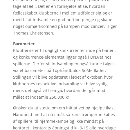
tage afsæt i. Det er en fornøjelse at se, hvordan
fællesskabet klubberne i mellem udfolder sig og er
med til at indsamle en god portion penge og skabe
noget opmærksomhed på kampen mod cancer,” siger
Thomas Christensen.
Barometer
Klubberne er til dagligt konkurrenter inde på banen,
og konkurrence-elementet ligger også i DNA’et hos
spillerne. Derfor vil indsamlingen også kunne følges
via et barometer på Tophåndbolds SoMe flader.
Stillingen vil blive opdateret i løbet af oktober, hvor
klubbernes respektive indsamling vil blive synlig,
mens det også vil fremgå, hvordan det går mod
målet at indsamle 250.000 kr.
Ønsker du at støtte om om initiativet og hjælpe Ikast
Håndbold med at nå i mål, så kan strømperne købes
af spillere, til hjemmekampe og ikke mindst på
kontoret i kontorets åbningstid kl. 9-15 alle hverdage