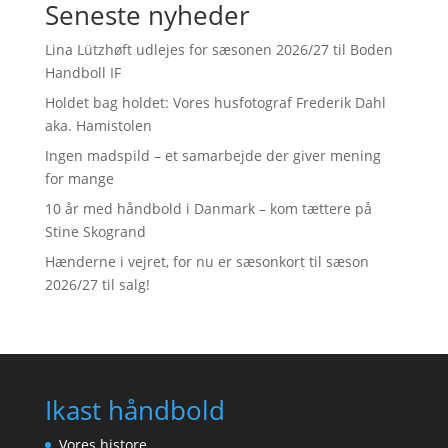
Seneste nyheder
Lina Lützhøft udlejes for sæsonen 2026/27 til Boden
Handboll IF
Holdet bag holdet: Vores husfotograf Frederik Dahl
aka. Hamistolen
Ingen madspild – et samarbejde der giver mening
for mange
10 år med håndbold i Danmark – kom tættere på
Stine Skogrand
Hænderne i vejret, for nu er sæsonkort til sæson
2026/27 til salg!
Ikast håndbold
Vores histore