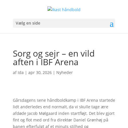
Vælg en side
Sorg og sejr – en vild
aften i IBF Arena
af
Ida
|
apr 30, 2026
|
Nyheder
Gårsdagens sene håndboldkamp i IBF Arena startede
lidt anderledes end normalt, da vi skulle tage ære
afdøde Jacob Mølgaard inden startfløjt. Det blev gjort
fint og flot med ord fra direktør Daniel Grønhøj på
banen efterfulgt af et minuts stilhed og