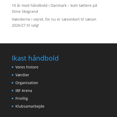
10 år med håndbold i Danmark – kom tættere på
Stine Skogrand
Hænderne i vejret, for nu er sæsonkort til sæson
2026/27 til salg!
Ikast håndbold
Vores histore
Værdier
Organisation
IBF Arena
Frivillig
Klubsamarbejde