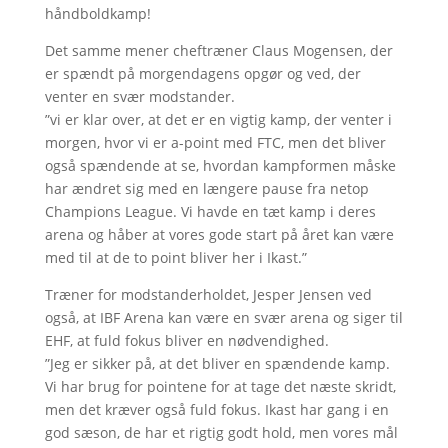
håndboldkamp!
Det samme mener cheftræner Claus Mogensen, der
er spændt på morgendagens opgør og ved, der
venter en svær modstander.
”vi er klar over, at det er en vigtig kamp, der venter i
morgen, hvor vi er a-point med FTC, men det bliver
også spændende at se, hvordan kampformen måske
har ændret sig med en længere pause fra netop
Champions League. Vi havde en tæt kamp i deres
arena og håber at vores gode start på året kan være
med til at de to point bliver her i Ikast.”
Træner for modstanderholdet, Jesper Jensen ved
også, at IBF Arena kan være en svær arena og siger til
EHF, at fuld fokus bliver en nødvendighed.
”Jeg er sikker på, at det bliver en spændende kamp.
Vi har brug for pointene for at tage det næste skridt,
men det kræver også fuld fokus. Ikast har gang i en
god sæson, de har et rigtig godt hold, men vores mål