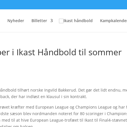
Nyheder
Billetter
Kampkalende
per i Ikast Håndbold til sommer
ndbold tilhørt norske Ingvild Bakkerud. Det gør det lidt endnu, 
back, der har indløst en klausul i sin kontrakt.
e prøvet kræfter med European League og Champions League og har 
I sidste sæson blev nordmanden noteret for 80 scoringer i Champion
ed til at hive European League-trofæet til Ikast til Final4-stævnet
daljer om halsen.