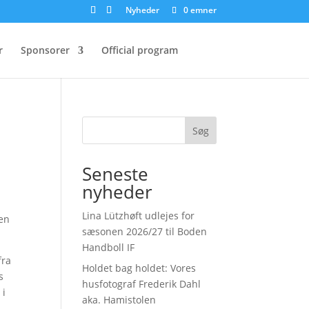
Nyheder
0 emner
r
Sponsorer
Official program
Søg
Seneste
nyheder
Lina Lützhøft udlejes for
men
sæsonen 2026/27 til Boden
Handboll IF
fra
Holdet bag holdet: Vores
s
husfotograf Frederik Dahl
 i
aka. Hamistolen