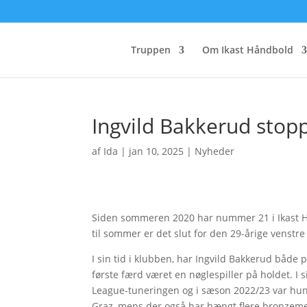
Truppen
Om Ikast Håndbold
Ingvild Bakkerud stop
af
Ida
|
jan 10, 2025
|
Nyheder
Siden sommeren 2020 har nummer 21 i Ikast Hå
til sommer er det slut for den 29-årige venstre 
I sin tid i klubben, har Ingvild Bakkerud båd
første færd været en nøglespiller på holdet. 
League-tuneringen og i sæson 2022/23 var hun m
Graz, mens der også har hængt flere bronzeme