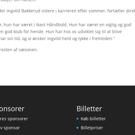
 Ingvild Bakkerud videre i karrieren efter sommer, fortæller direk
er, hun har været i Ikast Håndbold. Hun har været en vigtig og god
t en god klub for hende. Hun har hos os udviklet sig til at blive
har sin tid, og vi ønsker Ingvild held og lykke i fremtiden.”
e resten af sæsonen.
onsorer
Billetter
res sponsorer
Køb billetter
iv sponsor
Billetpriser