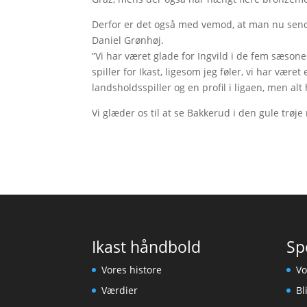
Derfor er det også med vemod, at man nu sender
Daniel Grønhøj.
”Vi har været glade for Ingvild i de fem sæson
spiller for Ikast, ligesom jeg føler, vi har være
landsholdsspiller og en profil i ligaen, men alt 
Vi glæder os til at se Bakkerud i den gule trøj
Ikast håndbold
Sp
Vores histore
Vo
Værdier
Bl