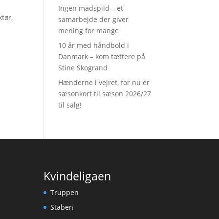
Ingen madspild – et
tør,
samarbejde der giver
mening for mange
10 år med håndbold i
Danmark – kom tættere på
Stine Skogrand
Hænderne i vejret, for nu er
sæsonkort til sæson 2026/27
til salg!
Kvindeligaen
Truppen
Staben