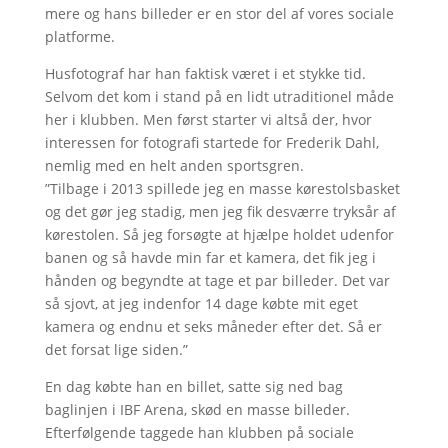
mere og hans billeder er en stor del af vores sociale
platforme.
Husfotograf har han faktisk været i et stykke tid.
Selvom det kom i stand på en lidt utraditionel måde
her i klubben. Men først starter vi altså der, hvor
interessen for fotografi startede for Frederik Dahl,
nemlig med en helt anden sportsgren.
”Tilbage i 2013 spillede jeg en masse kørestolsbasket
og det gør jeg stadig, men jeg fik desværre tryksår af
kørestolen. Så jeg forsøgte at hjælpe holdet udenfor
banen og så havde min far et kamera, det fik jeg i
hånden og begyndte at tage et par billeder. Det var
så sjovt, at jeg indenfor 14 dage købte mit eget
kamera og endnu et seks måneder efter det. Så er
det forsat lige siden.”
En dag købte han en billet, satte sig ned bag
baglinjen i IBF Arena, skød en masse billeder.
Efterfølgende taggede han klubben på sociale