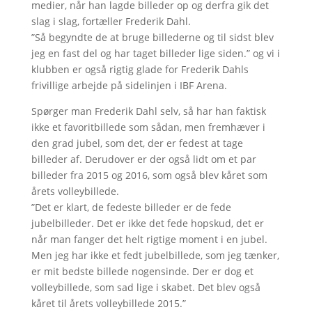
medier, når han lagde billeder op og derfra gik det
slag i slag, fortæller Frederik Dahl.
”Så begyndte de at bruge billederne og til sidst blev
jeg en fast del og har taget billeder lige siden.” og vi i
klubben er også rigtig glade for Frederik Dahls
frivillige arbejde på sidelinjen i IBF Arena.
Spørger man Frederik Dahl selv, så har han faktisk
ikke et favoritbillede som sådan, men fremhæver i
den grad jubel, som det, der er fedest at tage
billeder af. Derudover er der også lidt om et par
billeder fra 2015 og 2016, som også blev kåret som
årets volleybillede.
”Det er klart, de fedeste billeder er de fede
jubelbilleder. Det er ikke det fede hopskud, det er
når man fanger det helt rigtige moment i en jubel.
Men jeg har ikke et fedt jubelbillede, som jeg tænker,
er mit bedste billede nogensinde. Der er dog et
volleybillede, som sad lige i skabet. Det blev også
kåret til årets volleybillede 2015.”