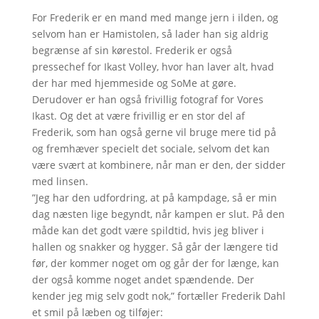
For Frederik er en mand med mange jern i ilden, og
selvom han er Hamistolen, så lader han sig aldrig
begrænse af sin kørestol. Frederik er også
pressechef for Ikast Volley, hvor han laver alt, hvad
der har med hjemmeside og SoMe at gøre.
Derudover er han også frivillig fotograf for Vores
Ikast. Og det at være frivillig er en stor del af
Frederik, som han også gerne vil bruge mere tid på
og fremhæver specielt det sociale, selvom det kan
være svært at kombinere, når man er den, der sidder
med linsen.
”Jeg har den udfordring, at på kampdage, så er min
dag næsten lige begyndt, når kampen er slut. På den
måde kan det godt være spildtid, hvis jeg bliver i
hallen og snakker og hygger. Så går der længere tid
før, der kommer noget om og går der for længe, kan
der også komme noget andet spændende. Der
kender jeg mig selv godt nok,” fortæller Frederik Dahl
et smil på læben og tilføjer: