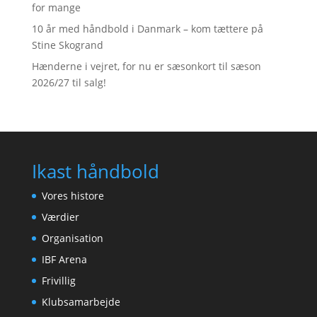
for mange
10 år med håndbold i Danmark – kom tættere på
Stine Skogrand
Hænderne i vejret, for nu er sæsonkort til sæson
2026/27 til salg!
Ikast håndbold
Vores histore
Værdier
Organisation
IBF Arena
Frivillig
Klubsamarbejde