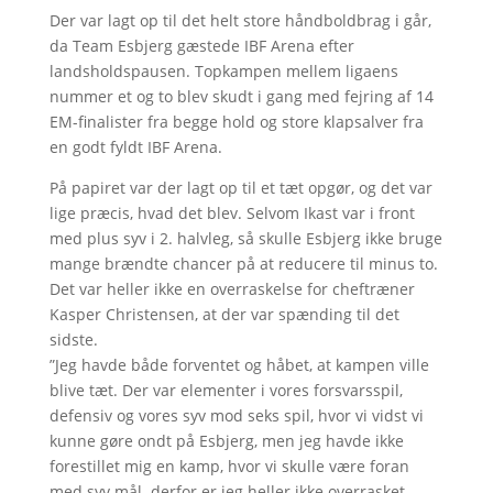
Der var lagt op til det helt store håndboldbrag i går,
da Team Esbjerg gæstede IBF Arena efter
landsholdspausen. Topkampen mellem ligaens
nummer et og to blev skudt i gang med fejring af 14
EM-finalister fra begge hold og store klapsalver fra
en godt fyldt IBF Arena.
På papiret var der lagt op til et tæt opgør, og det var
lige præcis, hvad det blev. Selvom Ikast var i front
med plus syv i 2. halvleg, så skulle Esbjerg ikke bruge
mange brændte chancer på at reducere til minus to.
Det var heller ikke en overraskelse for cheftræner
Kasper Christensen, at der var spænding til det
sidste.
”Jeg havde både forventet og håbet, at kampen ville
blive tæt. Der var elementer i vores forsvarsspil,
defensiv og vores syv mod seks spil, hvor vi vidst vi
kunne gøre ondt på Esbjerg, men jeg havde ikke
forestillet mig en kamp, hvor vi skulle være foran
med syv mål. derfor er jeg heller ikke overrasket