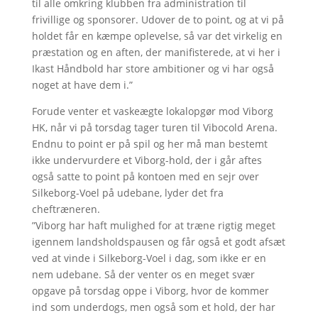
til alle omkring klubben fra administration til
frivillige og sponsorer. Udover de to point, og at vi på
holdet får en kæmpe oplevelse, så var det virkelig en
præstation og en aften, der manifisterede, at vi her i
Ikast Håndbold har store ambitioner og vi har også
noget at have dem i.”
Forude venter et vaskeægte lokalopgør mod Viborg
HK, når vi på torsdag tager turen til Vibocold Arena.
Endnu to point er på spil og her må man bestemt
ikke undervurdere et Viborg-hold, der i går aftes
også satte to point på kontoen med en sejr over
Silkeborg-Voel på udebane, lyder det fra
cheftræneren.
”Viborg har haft mulighed for at træne rigtig meget
igennem landsholdspausen og får også et godt afsæt
ved at vinde i Silkeborg-Voel i dag, som ikke er en
nem udebane. Så der venter os en meget svær
opgave på torsdag oppe i Viborg, hvor de kommer
ind som underdogs, men også som et hold, der har