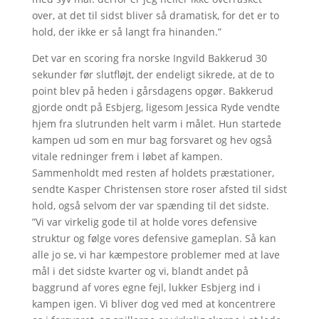
over, at det til sidst bliver så dramatisk, for det er to
hold, der ikke er så langt fra hinanden.”
Det var en scoring fra norske Ingvild Bakkerud 30
sekunder før slutfløjt, der endeligt sikrede, at de to
point blev på heden i gårsdagens opgør. Bakkerud
gjorde ondt på Esbjerg, ligesom Jessica Ryde vendte
hjem fra slutrunden helt varm i målet. Hun startede
kampen ud som en mur bag forsvaret og hev også
vitale redninger frem i løbet af kampen.
Sammenholdt med resten af holdets præstationer,
sendte Kasper Christensen store roser afsted til sidst
hold, også selvom der var spænding til det sidste.
”Vi var virkelig gode til at holde vores defensive
struktur og følge vores defensive gameplan. Så kan
alle jo se, vi har kæmpestore problemer med at lave
mål i det sidste kvarter og vi, blandt andet på
baggrund af vores egne fejl, lukker Esbjerg ind i
kampen igen. Vi bliver dog ved med at koncentrere