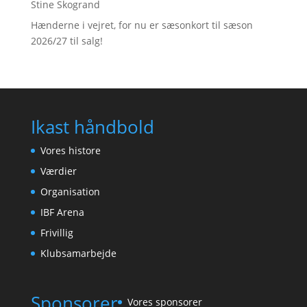
Stine Skogrand
Hænderne i vejret, for nu er sæsonkort til sæson
2026/27 til salg!
Ikast håndbold
Vores histore
Værdier
Organisation
IBF Arena
Frivillig
Klubsamarbejde
Sponsorer
Vores sponsorer