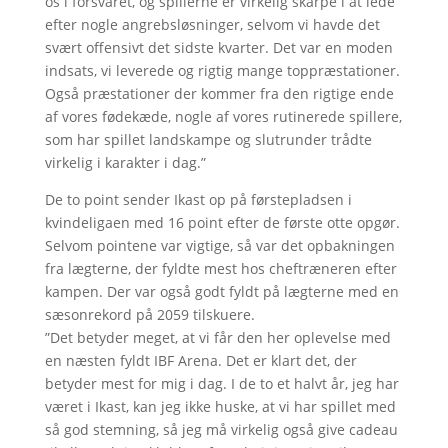
os i forsvaret, og spillerne er virkelig skarpe i at lede
efter nogle angrebsløsninger, selvom vi havde det
svært offensivt det sidste kvarter. Det var en moden
indsats, vi leverede og rigtig mange toppræstationer.
Også præstationer der kommer fra den rigtige ende
af vores fødekæde, nogle af vores rutinerede spillere,
som har spillet landskampe og slutrunder trådte
virkelig i karakter i dag.”
De to point sender Ikast op på førstepladsen i
kvindeligaen med 16 point efter de første otte opgør.
Selvom pointene var vigtige, så var det opbakningen
fra lægterne, der fyldte mest hos cheftræneren efter
kampen. Der var også godt fyldt på lægterne med en
sæsonrekord på 2059 tilskuere.
”Det betyder meget, at vi får den her oplevelse med
en næsten fyldt IBF Arena. Det er klart det, der
betyder mest for mig i dag. I de to et halvt år, jeg har
været i Ikast, kan jeg ikke huske, at vi har spillet med
så god stemning, så jeg må virkelig også give cadeau