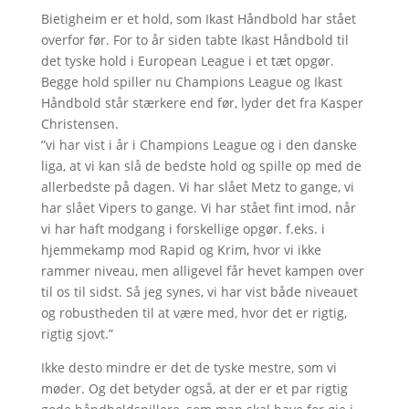
Bietigheim er et hold, som Ikast Håndbold har stået
overfor før. For to år siden tabte Ikast Håndbold til
det tyske hold i European League i et tæt opgør.
Begge hold spiller nu Champions League og Ikast
Håndbold står stærkere end før, lyder det fra Kasper
Christensen.
”vi har vist i år i Champions League og i den danske
liga, at vi kan slå de bedste hold og spille op med de
allerbedste på dagen. Vi har slået Metz to gange, vi
har slået Vipers to gange. Vi har stået fint imod, når
vi har haft modgang i forskellige opgør. f.eks. i
hjemmekamp mod Rapid og Krim, hvor vi ikke
rammer niveau, men alligevel får hevet kampen over
til os til sidst. Så jeg synes, vi har vist både niveauet
og robustheden til at være med, hvor det er rigtig,
rigtig sjovt.”
Ikke desto mindre er det de tyske mestre, som vi
møder. Og det betyder også, at der er et par rigtig