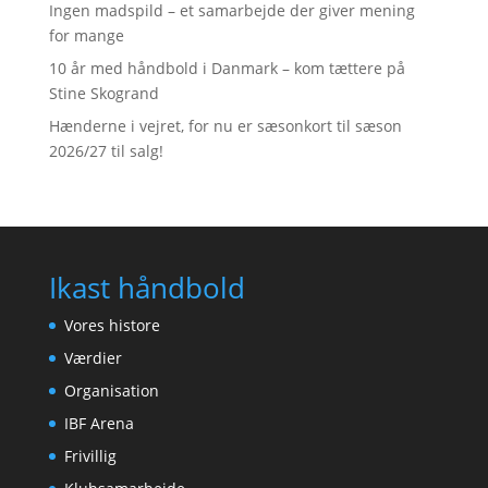
Ingen madspild – et samarbejde der giver mening
for mange
10 år med håndbold i Danmark – kom tættere på
Stine Skogrand
Hænderne i vejret, for nu er sæsonkort til sæson
2026/27 til salg!
Ikast håndbold
Vores histore
Værdier
Organisation
IBF Arena
Frivillig