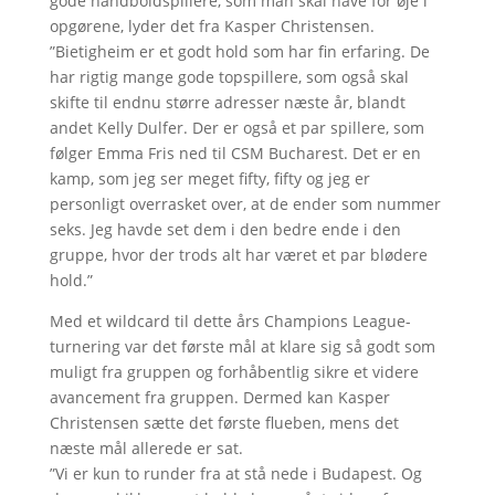
gode håndboldspillere, som man skal have for øje i
opgørene, lyder det fra Kasper Christensen.
”Bietigheim er et godt hold som har fin erfaring. De
har rigtig mange gode topspillere, som også skal
skifte til endnu større adresser næste år, blandt
andet Kelly Dulfer. Der er også et par spillere, som
følger Emma Fris ned til CSM Bucharest. Det er en
kamp, som jeg ser meget fifty, fifty og jeg er
personligt overrasket over, at de ender som nummer
seks. Jeg havde set dem i den bedre ende i den
gruppe, hvor der trods alt har været et par blødere
hold.”
Med et wildcard til dette års Champions League-
turnering var det første mål at klare sig så godt som
muligt fra gruppen og forhåbentlig sikre et videre
avancement fra gruppen. Dermed kan Kasper
Christensen sætte det første flueben, mens det
næste mål allerede er sat.
”Vi er kun to runder fra at stå nede i Budapest. Og