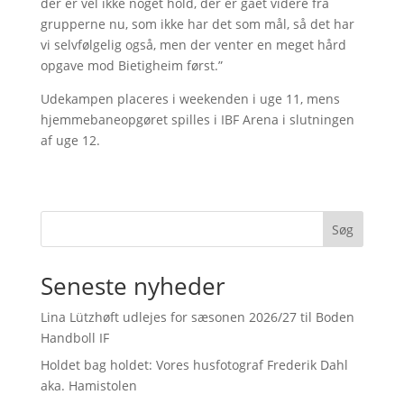
der er vel ikke noget hold, der er gået videre fra
grupperne nu, som ikke har det som mål, så det har
vi selvfølgelig også, men der venter en meget hård
opgave mod Bietigheim først.”
Udekampen placeres i weekenden i uge 11, mens
hjemmebaneopgøret spilles i IBF Arena i slutningen
af uge 12.
Søg
Seneste nyheder
Lina Lützhøft udlejes for sæsonen 2026/27 til Boden
Handboll IF
Holdet bag holdet: Vores husfotograf Frederik Dahl
aka. Hamistolen