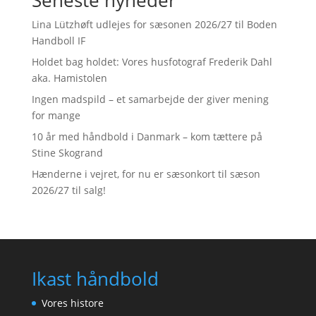
Seneste nyheder
Lina Lützhøft udlejes for sæsonen 2026/27 til Boden
Handboll IF
Holdet bag holdet: Vores husfotograf Frederik Dahl
aka. Hamistolen
Ingen madspild – et samarbejde der giver mening
for mange
10 år med håndbold i Danmark – kom tættere på
Stine Skogrand
Hænderne i vejret, for nu er sæsonkort til sæson
2026/27 til salg!
Ikast håndbold
Vores histore