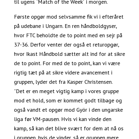
til ugens `Match of the Week´ i morgen.
Første opgør mod selvsamme fik vi i efteråret
på udebane i Ungarn. En ren håndboldgyser,
hvor FTC beholdte de to point med en sejr på
37-36. Derfor venter der også et returopgør,
hvor Ikast Håndbold sætter alt ind for at sikre
de to point. For med de to point, kan vi være
rigtig tæt på at sikre videre avancement i
gruppen, lyder det fra Kasper Christensen.
”Det er en meget vigtig kamp i vores gruppe
mod et hold, som er kommet godt tilbage og
også vandt et opgør mod Györ i den ungarske
liga før VM-pausen. Hvis vi kan vinde den
kamp, så kan det blive svært for dem at nå os
i gruppen, hvis de vinder, så er gruppen mere