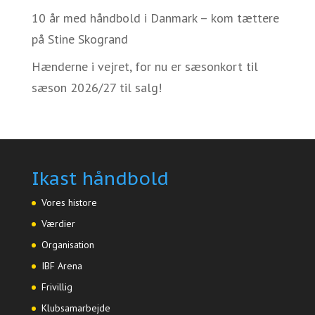
10 år med håndbold i Danmark – kom tættere
på Stine Skogrand
Hænderne i vejret, for nu er sæsonkort til
sæson 2026/27 til salg!
Ikast håndbold
Vores histore
Værdier
Organisation
IBF Arena
Frivillig
Klubsamarbejde