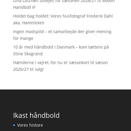
Lina Lützhøft udlejes for sæsonen 2026/27 til Boden
Handboll IF
Holdet bag holdet: Vores husfotograf Frederik Dahl
aka. Hamistolen
Ingen madspild – et samarbejde der giver mening
for mange
10 år med håndbold i Danmark – kom tættere på
Stine Skogrand
Hænderne i vejret, for nu er sæsonkort til sæson
2026/27 til salg!
Ikast håndbold
Vores histore