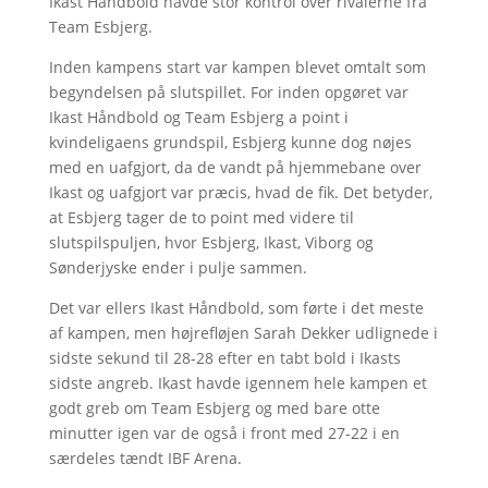
Ikast Håndbold havde stor kontrol over rivalerne fra
Team Esbjerg.
Inden kampens start var kampen blevet omtalt som
begyndelsen på slutspillet. For inden opgøret var
Ikast Håndbold og Team Esbjerg a point i
kvindeligaens grundspil, Esbjerg kunne dog nøjes
med en uafgjort, da de vandt på hjemmebane over
Ikast og uafgjort var præcis, hvad de fik. Det betyder,
at Esbjerg tager de to point med videre til
slutspilspuljen, hvor Esbjerg, Ikast, Viborg og
Sønderjyske ender i pulje sammen.
Det var ellers Ikast Håndbold, som førte i det meste
af kampen, men højrefløjen Sarah Dekker udlignede i
sidste sekund til 28-28 efter en tabt bold i Ikasts
sidste angreb. Ikast havde igennem hele kampen et
godt greb om Team Esbjerg og med bare otte
minutter igen var de også i front med 27-22 i en
særdeles tændt IBF Arena.