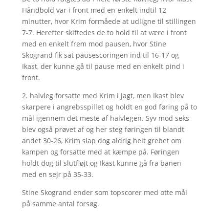
Håndbold var i front med en enkelt indtil 12
minutter, hvor Krim formåede at udligne til stillingen
7-7. Herefter skiftedes de to hold til at være i front
med en enkelt frem mod pausen, hvor Stine
Skogrand fik sat pausescoringen ind til 16-17 og
Ikast, der kunne gå til pause med en enkelt pind i
front.
2. halvleg forsatte med Krim i jagt, men Ikast blev
skarpere i angrebsspillet og holdt en god føring på to
mål igennem det meste af halvlegen. Syv mod seks
blev også prøvet af og her steg føringen til blandt
andet 30-26, Krim slap dog aldrig helt grebet om
kampen og forsatte med at kæmpe på. Føringen
holdt dog til slutfløjt og Ikast kunne gå fra banen
med en sejr på 35-33.
Stine Skogrand ender som topscorer med otte mål
på samme antal forsøg.