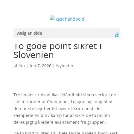
Vælg en side
To gode point sikret i
Slovenien
af
Ida
|
feb 7, 2026
|
Nyheder
Tre finaler er hvad Ikast Håndbold stod overfor i de
sidste runder af Champions League og i dag blev
den første sejr hentet over et Krim-hold, der
kæmpede en brav kamp for at sikre de to point i
deres jagt på videre avancement fra gruppen.
De to hold fulgtes ad i hele første halvleg, hvor Ikast