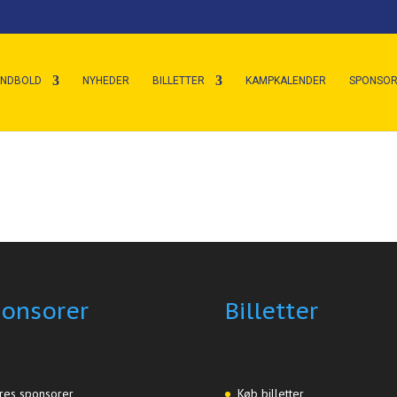
ÅNDBOLD
NYHEDER
BILLETTER
KAMPKALENDER
SPONSOR
onsorer
Billetter
res sponsorer
Køb billetter