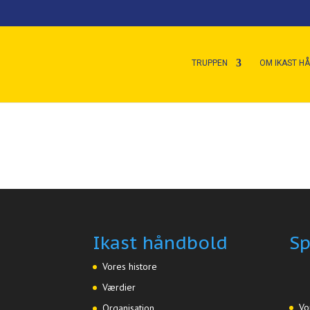
TRUPPEN
OM IKAST H
Ikast håndbold
Sp
Vores histore
Værdier
Vo
Organisation