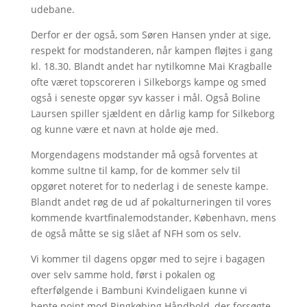
udebane.
Derfor er der også, som Søren Hansen ynder at sige,
respekt for modstanderen, når kampen fløjtes i gang
kl. 18.30. Blandt andet har nytilkomne Mai Kragballe
ofte været topscoreren i Silkeborgs kampe og smed
også i seneste opgør syv kasser i mål. Også Boline
Laursen spiller sjældent en dårlig kamp for Silkeborg
og kunne være et navn at holde øje med.
Morgendagens modstander må også forventes at
komme sultne til kamp, for de kommer selv til
opgøret noteret for to nederlag i de seneste kampe.
Blandt andet røg de ud af pokalturneringen til vores
kommende kvartfinalemodstander, København, mens
de også måtte se sig slået af NFH som os selv.
Vi kommer til dagens opgør med to sejre i bagagen
over selv samme hold, først i pokalen og
efterfølgende i Bambuni Kvindeligaen kunne vi
hente point mod Ringkøbing Håndbold, der forsøgte