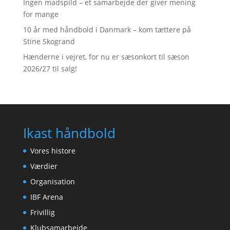
Ingen madspild – et samarbejde der giver mening
for mange
10 år med håndbold i Danmark – kom tættere på
Stine Skogrand
Hænderne i vejret, for nu er sæsonkort til sæson
2026/27 til salg!
Ikast håndbold
Vores histore
Værdier
Organisation
IBF Arena
Frivillig
Klubsamarbejde