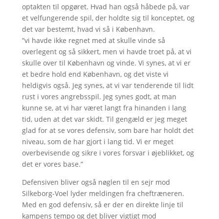
optakten til opgøret. Hvad han også håbede på, var
et velfungerende spil, der holdte sig til konceptet, og
det var bestemt, hvad vi så i København.
”vi havde ikke regnet med at skulle vinde så
overlegent og så sikkert, men vi havde troet på, at vi
skulle over til København og vinde. Vi synes, at vi er
et bedre hold end København, og det viste vi
heldigvis også. Jeg synes, at vi var tenderende til lidt
rust i vores angrebsspil. Jeg synes godt, at man
kunne se, at vi har været langt fra hinanden i lang
tid, uden at det var skidt. Til gengæld er jeg meget
glad for at se vores defensiv, som bare har holdt det
niveau, som de har gjort i lang tid. Vi er meget
overbevisende og sikre i vores forsvar i øjeblikket, og
det er vores base.”
Defensiven bliver også nøglen til en sejr mod
Silkeborg-Voel lyder meldingen fra cheftræneren.
Med en god defensiv, så er der en direkte linje til
kampens tempo og det bliver vigtigt mod