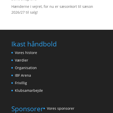
Hænderne i vejret, for nu er sæsonkort til sæson
2026/27 til salg!
Ikast håndbold
Vores histore
Værdier
Organisation
IBF Arena
Frivillig
Klubsamarbejde
Sponsorer
Vores sponsorer