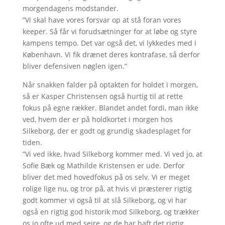
morgendagens modstander.
”Vi skal have vores forsvar op at stå foran vores
keeper. Så får vi forudsætninger for at løbe og styre
kampens tempo. Det var også det, vi lykkedes med i
København. Vi fik drænet deres kontrafase, så derfor
bliver defensiven nøglen igen.”
Når snakken falder på optakten for holdet i morgen,
så er Kasper Christensen også hurtig til at rette
fokus på egne rækker. Blandet andet fordi, man ikke
ved, hvem der er på holdkortet i morgen hos
Silkeborg, der er godt og grundig skadesplaget for
tiden.
”Vi ved ikke, hvad Silkeborg kommer med. Vi ved jo, at
Sofie Bæk og Mathilde Kristensen er ude. Derfor
bliver det med hovedfokus på os selv. Vi er meget
rolige lige nu, og tror på, at hvis vi præsterer rigtig
godt kommer vi også til at slå Silkeborg, og vi har
også en rigtig god historik mod Silkeborg, og trækker
os jo ofte ud med sejre, og de har haft det rigtig