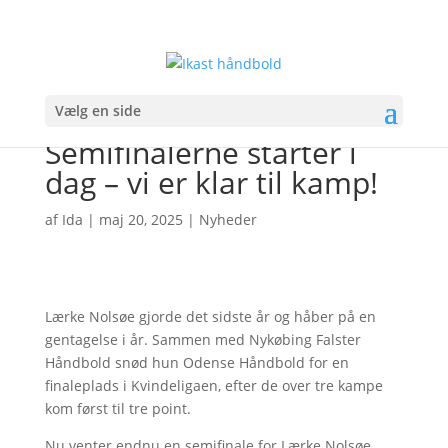
Vælg en side
Semifinalerne starter i
dag – vi er klar til kamp!
af
Ida
|
maj 20, 2025
|
Nyheder
Lærke Nolsøe gjorde det sidste år og håber på en
gentagelse i år. Sammen med Nykøbing Falster
Håndbold snød hun Odense Håndbold for en
finaleplads i Kvindeligaen, efter de over tre kampe
kom først til tre point.
Nu venter endnu en semifinale for Lærke Nolsøe,