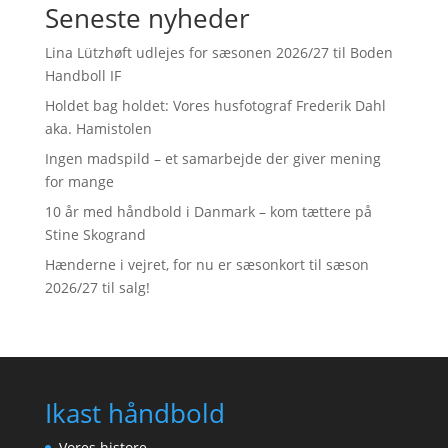
Seneste nyheder
Lina Lützhøft udlejes for sæsonen 2026/27 til Boden
Handboll IF
Holdet bag holdet: Vores husfotograf Frederik Dahl
aka. Hamistolen
Ingen madspild – et samarbejde der giver mening
for mange
10 år med håndbold i Danmark – kom tættere på
Stine Skogrand
Hænderne i vejret, for nu er sæsonkort til sæson
2026/27 til salg!
Ikast håndbold
Vores histore