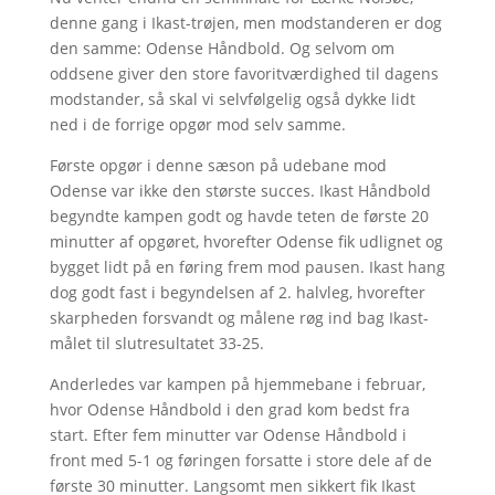
denne gang i Ikast-trøjen, men modstanderen er dog
den samme: Odense Håndbold. Og selvom om
oddsene giver den store favoritværdighed til dagens
modstander, så skal vi selvfølgelig også dykke lidt
ned i de forrige opgør mod selv samme.
Første opgør i denne sæson på udebane mod
Odense var ikke den største succes. Ikast Håndbold
begyndte kampen godt og havde teten de første 20
minutter af opgøret, hvorefter Odense fik udlignet og
bygget lidt på en føring frem mod pausen. Ikast hang
dog godt fast i begyndelsen af 2. halvleg, hvorefter
skarpheden forsvandt og målene røg ind bag Ikast-
målet til slutresultatet 33-25.
Anderledes var kampen på hjemmebane i februar,
hvor Odense Håndbold i den grad kom bedst fra
start. Efter fem minutter var Odense Håndbold i
front med 5-1 og føringen forsatte i store dele af de
første 30 minutter. Langsomt men sikkert fik Ikast