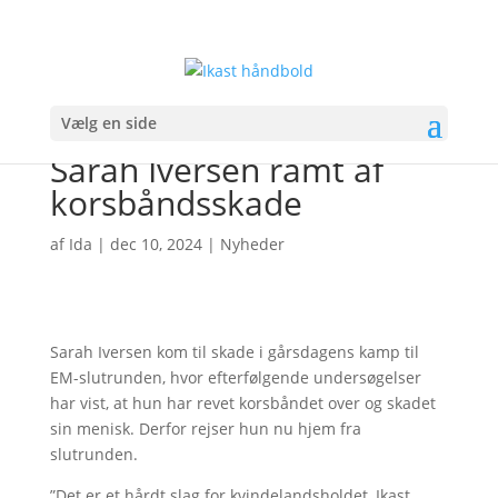
Vælg en side
Sarah Iversen ramt af
korsbåndsskade
af
Ida
|
dec 10, 2024
|
Nyheder
Sarah Iversen kom til skade i gårsdagens kamp til
EM-slutrunden, hvor efterfølgende undersøgelser
har vist, at hun har revet korsbåndet over og skadet
sin menisk. Derfor rejser hun nu hjem fra
slutrunden.
”Det er et hårdt slag for kvindelandsholdet, Ikast