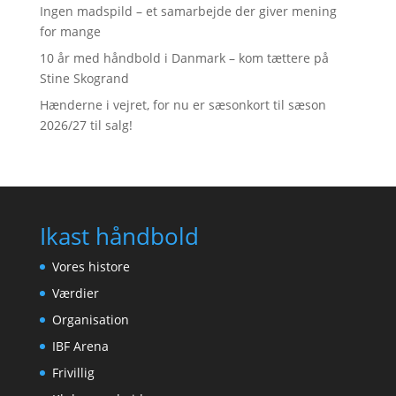
Ingen madspild – et samarbejde der giver mening
for mange
10 år med håndbold i Danmark – kom tættere på
Stine Skogrand
Hænderne i vejret, for nu er sæsonkort til sæson
2026/27 til salg!
Ikast håndbold
Vores histore
Værdier
Organisation
IBF Arena
Frivillig