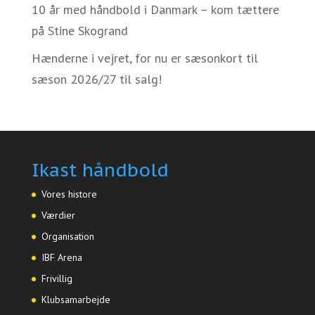
10 år med håndbold i Danmark – kom tættere
på Stine Skogrand
Hænderne i vejret, for nu er sæsonkort til
sæson 2026/27 til salg!
Ikast håndbold
Vores histore
Værdier
Organisation
IBF Arena
Frivillig
Klubsamarbejde