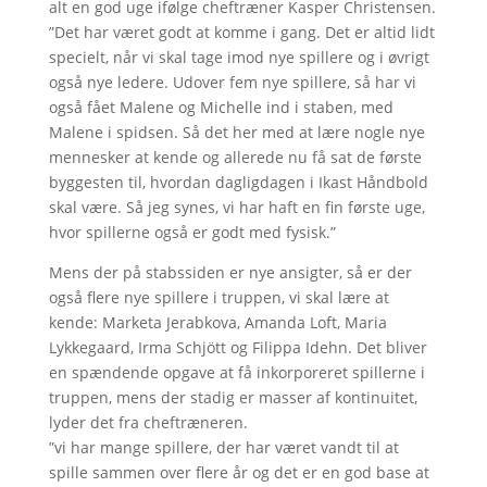
alt en god uge ifølge cheftræner Kasper Christensen.
”Det har været godt at komme i gang. Det er altid lidt
specielt, når vi skal tage imod nye spillere og i øvrigt
også nye ledere. Udover fem nye spillere, så har vi
også fået Malene og Michelle ind i staben, med
Malene i spidsen. Så det her med at lære nogle nye
mennesker at kende og allerede nu få sat de første
byggesten til, hvordan dagligdagen i Ikast Håndbold
skal være. Så jeg synes, vi har haft en fin første uge,
hvor spillerne også er godt med fysisk.”
Mens der på stabssiden er nye ansigter, så er der
også flere nye spillere i truppen, vi skal lære at
kende: Marketa Jerabkova, Amanda Loft, Maria
Lykkegaard, Irma Schjött og Filippa Idehn. Det bliver
en spændende opgave at få inkorporeret spillerne i
truppen, mens der stadig er masser af kontinuitet,
lyder det fra cheftræneren.
”vi har mange spillere, der har været vandt til at
spille sammen over flere år og det er en god base at