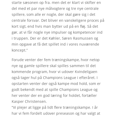
starte sæsonen op fra. men det er klart vi skifter en
del med et par nye målvogtere og tre nye centrale
spillere, som alle er nogle, der skal gøre sig i det
centrale forsvar. Det bliver en vanskeligere proces på
kort sigt, end hvis man bytter ud på en fløj. Så det
gør, at vi får nogle nye impulser og kompetencer ind
i truppen. Der er det Køhler, Søren Rasmussen og
min opgave at få det spillet ind i vores nuværende
koncept.”
Forude venter der fem træningskampe, hvor netop
nye og gamle spillere skal spilles sammen til det
kommende program, hvor vi udover Kvindeligaen
også tager hul på Champions League i efteråret. I
opstarten venter der også kampe mod hold, som er
godt bekendt med at spille Champions League og
her venter der en god læring for holdet, fortæller
Kasper Christensen.
”Vi plejer at ligge på lidt flere træningskampe. I år
har vi fem fordelt udover preseason og har valgt at