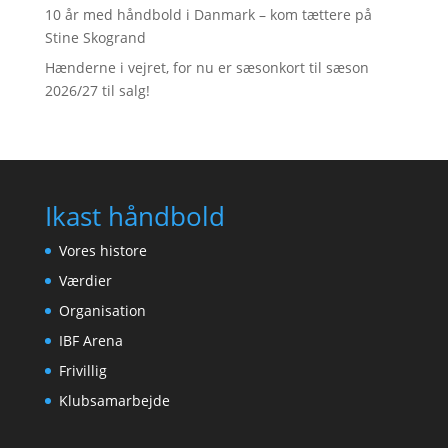
10 år med håndbold i Danmark – kom tættere på
Stine Skogrand
Hænderne i vejret, for nu er sæsonkort til sæson
2026/27 til salg!
Ikast håndbold
Vores histore
Værdier
Organisation
IBF Arena
Frivillig
Klubsamarbejde