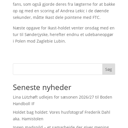
fans, som også gjorde deres fra lægterne for at bakke
op og med en scoring af Andrea Lekic i de døende
sekunder, måtte Ikast dele pointene med FTC.
Næste opgave for Ikast-holdet venter onsdag med en
tur til Sønderjyske, herefter endnu et udebaneopgør
i Polen mod Zaglebie Lubin.
Søg
Seneste nyheder
Lina Lützhøft udlejes for sæsonen 2026/27 til Boden
Handboll IF
Holdet bag holdet: Vores husfotograf Frederik Dahl
aka. Hamistolen
Ingen madspild – et samarbejde der giver mening