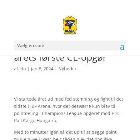
Pointdeling mod FTC i
Vælg en side
årets første CL-opgør
af
Ida
|
jan 8, 2024
|
Nyheder
Vi startede året ud med fed stemning og fight til det
sidste i IBF Arena, hvor det desværre kun blev til
pointdeling i Champions League-opgøret mod FTC-
Rail Cargo Hungaria.
Med to minutter igen så det ud til at begge point
skulle blive i Ikast, helt sådan blev det dog ikke,