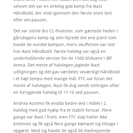
selvom det var en virkelig god kamp fra Ikast
Håndbold, der stod igennem den første store test
efter vm-pausen.
Det var sidste års CL-finalister, som gæstede heden i
gårsdagens kamp og selv fejrede det ene point som
havde de vundet kampen, mens skuffelsen var stor
hos Ikast Håndbold. Første halvleg var også en
underholdende version for de 1500 tilskuere i IBF
Arena. Det meste af halvlegen jagtede Ikast
udligningen og det gav særdeles seværdigt håndbold
i et højt tempo med mange mål. FTC var foran det
meste af halvlegen, Ikast fik dog vendt stillingen efter
en forrygende halvleg til 17-16 ved pausen.
Andrea Austmo fik endda bedre ved i målet i 2.
halvleg med god hjælp fra et stabilt forsvar. Flere
gange var Ikast i front, men FTC slap heller ikke
bremsen og fik også flere gange kæmpet sig tilbage i
opgøret. Med sig havde de også 50 medrejsende