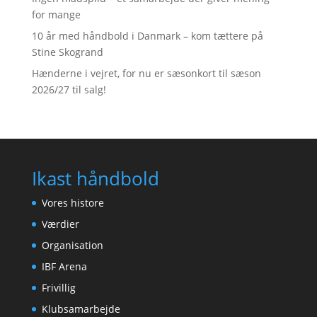
for mange
10 år med håndbold i Danmark – kom tættere på
Stine Skogrand
Hænderne i vejret, for nu er sæsonkort til sæson
2026/27 til salg!
Ikast håndbold
Vores histore
Værdier
Organisation
IBF Arena
Frivillig
Klubsamarbejde