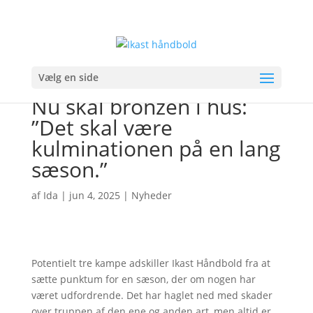
Vælg en side
Nu skal bronzen i hus:
”Det skal være
kulminationen på en lang
sæson.”
af
Ida
|
jun 4, 2025
|
Nyheder
Potentielt tre kampe adskiller Ikast Håndbold fra at
sætte punktum for en sæson, der om nogen har
været udfordrende. Det har haglet ned med skader
over truppen af den ene og anden art, men altid er