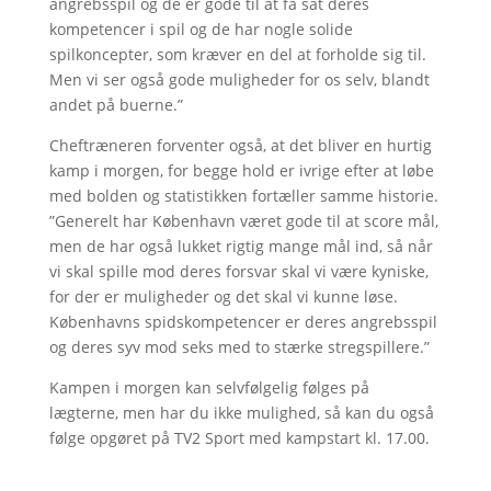
angrebsspil og de er gode til at få sat deres
kompetencer i spil og de har nogle solide
spilkoncepter, som kræver en del at forholde sig til.
Men vi ser også gode muligheder for os selv, blandt
andet på buerne.”
Cheftræneren forventer også, at det bliver en hurtig
kamp i morgen, for begge hold er ivrige efter at løbe
med bolden og statistikken fortæller samme historie.
”Generelt har København været gode til at score mål,
men de har også lukket rigtig mange mål ind, så når
vi skal spille mod deres forsvar skal vi være kyniske,
for der er muligheder og det skal vi kunne løse.
Københavns spidskompetencer er deres angrebsspil
og deres syv mod seks med to stærke stregspillere.”
Kampen i morgen kan selvfølgelig følges på
lægterne, men har du ikke mulighed, så kan du også
følge opgøret på TV2 Sport med kampstart kl. 17.00.