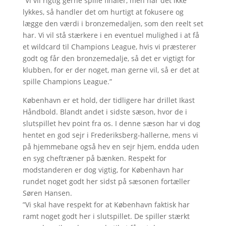
”Vi vil rigtig gerne spille finaler, men når det ikke
lykkes, så handler det om hurtigt at fokusere og
lægge den værdi i bronzemedaljen, som den reelt set
har. Vi vil stå stærkere i en eventuel mulighed i at få
et wildcard til Champions League, hvis vi præsterer
godt og får den bronzemedalje, så det er vigtigt for
klubben, for er der noget, man gerne vil, så er det at
spille Champions League.”
København er et hold, der tidligere har drillet Ikast
Håndbold. Blandt andet i sidste sæson, hvor de i
slutspillet hev point fra os. I denne sæson har vi dog
hentet en god sejr i Frederiksberg-hallerne, mens vi
på hjemmebane også hev en sejr hjem, endda uden
en syg cheftræner på bænken. Respekt for
modstanderen er dog vigtig, for København har
rundet noget godt her sidst på sæsonen fortæller
Søren Hansen.
”Vi skal have respekt for at København faktisk har
ramt noget godt her i slutspillet. De spiller stærkt