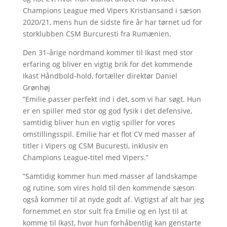
Champions League med Vipers Kristiansand i sæson
2020/21, mens hun de sidste fire år har tørnet ud for
storklubben CSM Burcuresti fra Rumænien.
Den 31-årige nordmand kommer til Ikast med stor
erfaring og bliver en vigtig brik for det kommende
Ikast Håndbold-hold, fortæller direktør Daniel
Grønhøj
”Emilie passer perfekt ind i det, som vi har søgt. Hun
er en spiller med stor og god fysik i det defensive,
samtidig bliver hun en vigtig spiller for vores
omstillingsspil. Emilie har et flot CV med masser af
titler i Vipers og CSM Bucuresti, inklusiv en
Champions League-titel med Vipers.”
”Samtidig kommer hun med masser af landskampe
og rutine, som vires hold til den kommende sæson
også kommer til at nyde godt af. Vigtigst af alt har jeg
fornemmet en stor sult fra Emilie og en lyst til at
komme til Ikast, hvor hun forhåbentlig kan genstarte