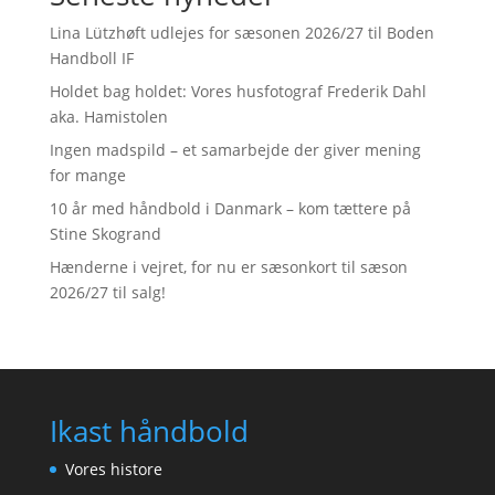
Lina Lützhøft udlejes for sæsonen 2026/27 til Boden
Handboll IF
Holdet bag holdet: Vores husfotograf Frederik Dahl
aka. Hamistolen
Ingen madspild – et samarbejde der giver mening
for mange
10 år med håndbold i Danmark – kom tættere på
Stine Skogrand
Hænderne i vejret, for nu er sæsonkort til sæson
2026/27 til salg!
Ikast håndbold
Vores histore