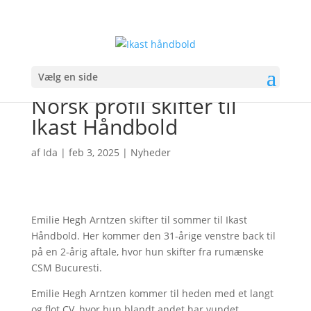
Vælg en side
Norsk profil skifter til
Ikast Håndbold
af
Ida
|
feb 3, 2025
|
Nyheder
Emilie Hegh Arntzen skifter til sommer til Ikast
Håndbold. Her kommer den 31-årige venstre back til
på en 2-årig aftale, hvor hun skifter fra rumænske
CSM Bucuresti.
Emilie Hegh Arntzen kommer til heden med et langt
og flot CV, hvor hun blandt andet har vundet