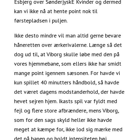
Esbjerg over SønderjyskE Kvinder og dermed
kan vi ikke nå at hente point nok til
førstepladsen i puljen.
Ikke desto mindre vil man altid gerne bevare
håneretten over ærkerivalerne. Længe så det
dog ud til, at Viborg skulle løbe med den på
vores hjemmebane, som ellers ikke har smidt
mange point igennem sæsonen. For havde vi
kun spillet 40 minutters håndbold, så havde
det været dagens modstanderhold, der havde
hevet sejren hjem. Ikasts spil var fyldt med
fejl og flere store afbrændere, mens Viborg,
som for den sags skyld heller ikke havde
meget at kæmpe for, ikke lod sig mærke med
det på banen og holdt intensiteten høj.