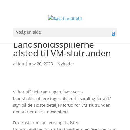
Vælg en side
Landsholdsspillerne
afsted til VM-slutrunden
af
Ida
|
nov 20, 2023
|
Nyheder
Vi har officielt ramt ugen, hvor vores
landsholdsspillere tager afsted til samling for at få
styr på de sidste detaljer forud for VM-slutrunden,
der starter d. 29. november!
Fra Ikast er ni spillere taget afsted:
Irma Schjött og Emma Lindqvist er med Sveriges trup