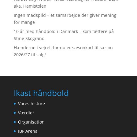
aka. Hamistolen
Ingen madspild – et samarbejde der giver mening
for mange
10 år med håndbold i Danmark – kom tættere på
Stine Skogrand
Hænderne i vejret, for nu er sæsonkort til sæson
2026/27 til salg!
Ikast håndbold
Vores histore
Værdier
Organisation
IBF Arena