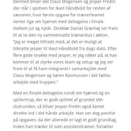
Dermed bliver det Claus Mogensen og Jesper Fredin
der står i spidsen for Ikast Håndbold for resten af
sæsonen, hvor første opgave for trænerteamet
venter lige om hjørnet med deltagelse i Final4
mellem jul og nytår. Direktør Daniel Grønhøj ser frem
til at se den ny sammensatte trænerduo i aktion.
”Jeg er meget tilfreds med, at det er muligt at
tilknytte Jesper til Ikast Håndbold fra dags dato. Efter
flere gode snakke med Jesper, er jeg sikker på, at han
kommer til at styrke vores team og setup og jeg ser
frem til at få ham integreret i samarbejdet med
Claus Mogensen og Søren Rasmussen i det fælles
arbejde med truppen.”
Med en Final4-deltagelse rundt om hjørnet og en
spillertrup, der er godt splittet af grundet VM-
slutrunden, så bliver Jesper Fredin også kastet
direkte ind i det hårde arbejde. Han ser dog positivt
på opgaven, da der allerede er lagt et godt grundlag,
inden han træder til som assistenttræner, fortæller