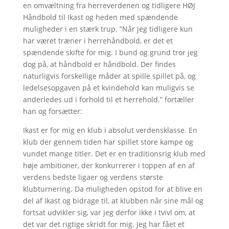
en omvæltning fra herreverdenen og tidligere HØJ
Håndbold til Ikast og heden med spændende
muligheder i en stærk trup. ”Når jeg tidligere kun
har været træner i herrehåndbold, er det et
spændende skifte for mig. I bund og grund tror jeg
dog på, at håndbold er håndbold. Der findes
naturligvis forskellige måder at spille spillet på, og
ledelsesopgaven på et kvindehold kan muligvis se
anderledes ud i forhold til et herrehold.” fortæller
han og forsætter:
Ikast er for mig en klub i absolut verdensklasse. En
klub der gennem tiden har spillet store kampe og
vundet mange titler. Det er en traditionsrig klub med
høje ambitioner, der konkurrerer i toppen af en af
verdens bedste ligaer og verdens største
klubturnering. Da muligheden opstod for at blive en
del af Ikast og bidrage til, at klubben når sine mål og
fortsat udvikler sig, var jeg derfor ikke i tvivl om, at
det var det rigtige skridt for mig. Jeg har fået et