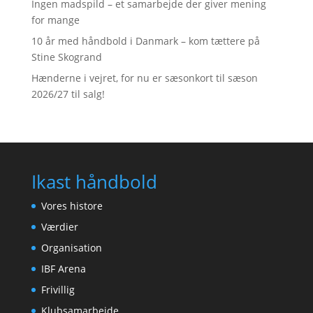
Ingen madspild – et samarbejde der giver mening
for mange
10 år med håndbold i Danmark – kom tættere på
Stine Skogrand
Hænderne i vejret, for nu er sæsonkort til sæson
2026/27 til salg!
Ikast håndbold
Vores histore
Værdier
Organisation
IBF Arena
Frivillig
Klubsamarbejde