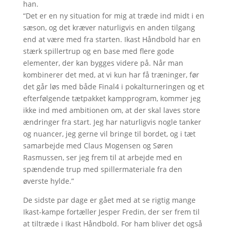
han.
“Det er en ny situation for mig at træde ind midt i en
sæson, og det kræver naturligvis en anden tilgang
end at være med fra starten. Ikast Håndbold har en
stærk spillertrup og en base med flere gode
elementer, der kan bygges videre på. Når man
kombinerer det med, at vi kun har få træninger, før
det går løs med både Final4 i pokalturneringen og et
efterfølgende tætpakket kampprogram, kommer jeg
ikke ind med ambitionen om, at der skal laves store
ændringer fra start. Jeg har naturligvis nogle tanker
og nuancer, jeg gerne vil bringe til bordet, og i tæt
samarbejde med Claus Mogensen og Søren
Rasmussen, ser jeg frem til at arbejde med en
spændende trup med spillermateriale fra den
øverste hylde.”
De sidste par dage er gået med at se rigtig mange
Ikast-kampe fortæller Jesper Fredin, der ser frem til
at tiltræde i Ikast Håndbold. For ham bliver det også