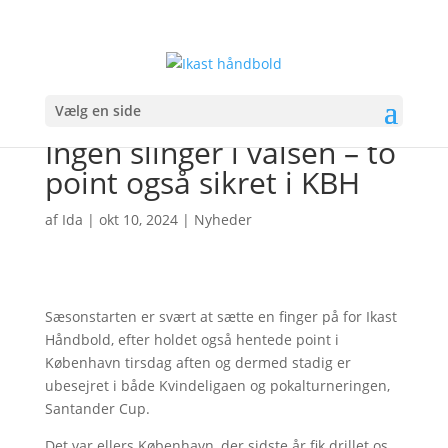
Vælg en side
Ingen slinger i valsen – to
point også sikret i KBH
af
Ida
|
okt 10, 2024
|
Nyheder
Sæsonstarten er svært at sætte en finger på for Ikast
Håndbold, efter holdet også hentede point i
København tirsdag aften og dermed stadig er
ubesejret i både Kvindeligaen og pokalturneringen,
Santander Cup.
Det var ellers København, der sidste år fik drillet os