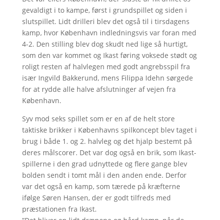
gevaldigt i to kampe, først i grundspillet og siden i
slutspillet. Lidt drilleri blev det også til i tirsdagens
kamp, hvor København indledningsvis var foran med
4-2. Den stilling blev dog skudt ned lige så hurtigt,
som den var kommet og Ikast føring voksede stødt og
roligt resten af halvlegen med godt angrebsspil fra
især Ingvild Bakkerund, mens Filippa Idehn sørgede
for at rydde alle halve afslutninger af vejen fra
København.
Syv mod seks spillet som er en af de helt store
taktiske brikker i Københavns spilkoncept blev taget i
brug i både 1. og 2. halvleg og det hjalp bestemt på
deres målscorer. Det var dog også en brik, som Ikast-
spillerne i den grad udnyttede og flere gange blev
bolden sendt i tomt mål i den anden ende. Derfor
var det også en kamp, som tærede på kræfterne
ifølge Søren Hansen, der er godt tilfreds med
præstationen fra Ikast.