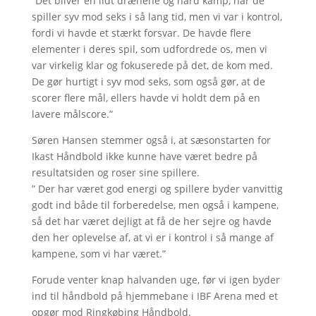
”Det bliver en lidt drænene og hård kamp, når de
spiller syv mod seks i så lang tid, men vi var i kontrol,
fordi vi havde et stærkt forsvar. De havde flere
elementer i deres spil, som udfordrede os, men vi
var virkelig klar og fokuserede på det, de kom med.
De gør hurtigt i syv mod seks, som også gør, at de
scorer flere mål, ellers havde vi holdt dem på en
lavere målscore.”
Søren Hansen stemmer også i, at sæsonstarten for
Ikast Håndbold ikke kunne have været bedre på
resultatsiden og roser sine spillere.
” Der har været god energi og spillere byder vanvittig
godt ind både til forberedelse, men også i kampene,
så det har været dejligt at få de her sejre og havde
den her oplevelse af, at vi er i kontrol i så mange af
kampene, som vi har været.”
Forude venter knap halvanden uge, før vi igen byder
ind til håndbold på hjemmebane i IBF Arena med et
opgør mod Ringkøbing Håndbold.