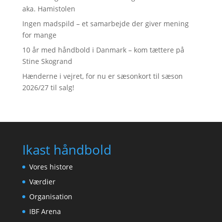
aka. Hamistolen
Ingen madspild – et samarbejde der giver mening
for mange
10 år med håndbold i Danmark – kom tættere på
Stine Skogrand
Hænderne i vejret, for nu er sæsonkort til sæson
2026/27 til salg!
Ikast håndbold
Vores histore
Værdier
Organisation
IBF Arena