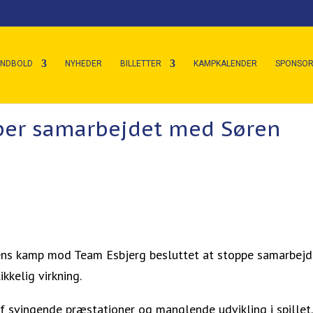
ÅNDBOLD
NYHEDER
BILLETTER
KAMPKALENDER
SPONSOR
per samarbejdet med Søren
nens kamp mod Team Esbjerg besluttet at stoppe samarbejd
kelig virkning.
f svingende præstationer og manglende udvikling i spillet