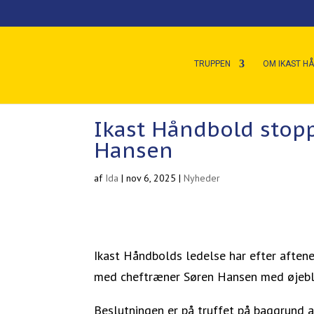
TRUPPEN
OM IKAST H
Ikast Håndbold stop
Hansen
af
Ida
|
nov 6, 2025
|
Nyheder
Ikast Håndbolds ledelse har efter afte
med cheftræner Søren Hansen med øjeblik
Beslutningen er på truffet på baggrund a