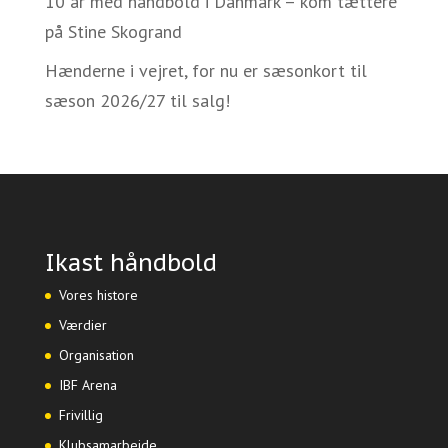
10 år med håndbold i Danmark – kom tættere
på Stine Skogrand
Hænderne i vejret, for nu er sæsonkort til
sæson 2026/27 til salg!
Ikast håndbold
Vores histore
Værdier
Organisation
IBF Arena
Frivillig
Klubsamarbejde