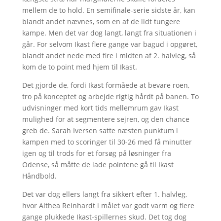
mellem de to hold. En semifinale-serie sidste år, kan
blandt andet nævnes, som en af de lidt tungere
kampe. Men det var dog langt, langt fra situationen i
går. For selvom Ikast flere gange var bagud i opgøret,
blandt andet nede med fire i midten af 2. halvleg, så
kom de to point med hjem til Ikast.
Det gjorde de, fordi Ikast formåede at bevare roen,
tro på konceptet og arbejde rigtig hårdt på banen. To
udvisninger med kort tids mellemrum gav Ikast
mulighed for at segmentere sejren, og den chance
greb de. Sarah Iversen satte næsten punktum i
kampen med to scoringer til 30-26 med få minutter
igen og til trods for et forsøg på løsninger fra
Odense, så måtte de lade pointene gå til Ikast
Håndbold.
Det var dog ellers langt fra sikkert efter 1. halvleg,
hvor Althea Reinhardt i målet var godt varm og flere
gange plukkede Ikast-spillernes skud. Det tog dog