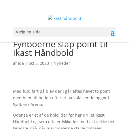
Vælg en side
Fynboerne slap point til
Ikast Håndbold
af
Ida
|
okt 5, 2023
|
Nyheder
Med fuld fart på blev der i går aftes hevet to point
med hjem til heden efter et hæsblæsende opgør i
Sydbank Arena.
Odense er et af de hold, der før har drillet Ikast
Håndbold og som ofte er lykkedes med at trække det
længste strå, når marginalerne skulle fordeles