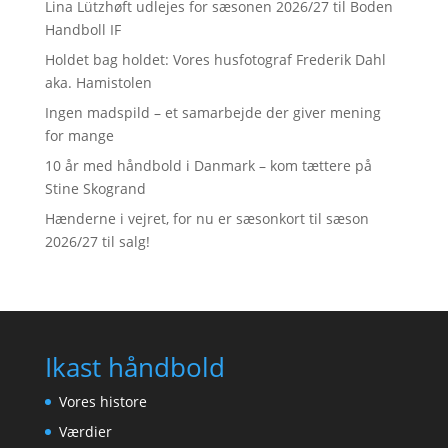
Lina Lützhøft udlejes for sæsonen 2026/27 til Boden
Handboll IF
Holdet bag holdet: Vores husfotograf Frederik Dahl
aka. Hamistolen
Ingen madspild – et samarbejde der giver mening
for mange
10 år med håndbold i Danmark – kom tættere på
Stine Skogrand
Hænderne i vejret, for nu er sæsonkort til sæson
2026/27 til salg!
Ikast håndbold
Vores histore
Værdier