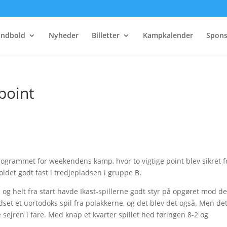
åndbold
Nyheder
Billetter
Kampkalender
Spons
 point
rogrammet for weekendens kamp, hvor to vigtige point blev sikret f
holdet godt fast i tredjepladsen i gruppe B.
 og helt fra start havde Ikast-spillerne godt styr på opgøret mod d
et et uortodoks spil fra polakkerne, og det blev det også. Men de
te sejren i fare. Med knap et kvarter spillet hed føringen 8-2 og