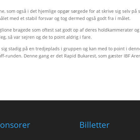
ne, som også i det hjemlige opgør sørgede for at skrive sig selv på
let med et stabil forsvar og tog dermed også godt fra i målet.
caglione bragede som oftest sat godt op af deres holdkammerater og
g, så var sejren og de to point aldrig i fare.
sig stadig på en tredjeplads i gruppen og kan med to point i denn
yoff-runden. Denne gang er det Rapid Bukarest, som gæster IBF Are
onsorer
Billetter