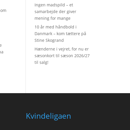
Ingen madspild – et
 som
samarbejde der giver
mening for mange
10 år med håndbold i
Danmark – kom tættere på
Stine Skogrand
e
Hænderne i vejret, for nu er
na
sæsonkort til sæson 2026/27
til salg!
Kvindeligaen