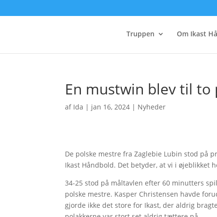
Truppen
Om Ikast H
En mustwin blev til to
af
Ida
|
jan 16, 2024
|
Nyheder
De polske mestre fra Zaglebie Lubin stod på p
Ikast Håndbold. Det betyder, at vi i øjeblikket 
34-25 stod på måltavlen efter 60 minutters spil
polske mestre. Kasper Christensen havde foruds
gjorde ikke det store for Ikast, der aldrig brag
polakkerne var stort set aldrig tættere på.