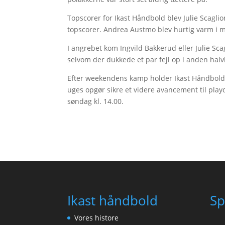
Topscorer for Ikast Håndbold blev Julie Scaglio
topscorer. Andrea Austmo blev hurtig varm i må
I angrebet kom Ingvild Bakkerud eller Julie S
selvom der dukkede et par fejl op i anden halvle
Efter weekendens kamp holder Ikast Håndbold 
uges opgør sikre et videre avancement til pla
søndag kl. 14.00.
Ikast håndbold
Sp
Vores histore