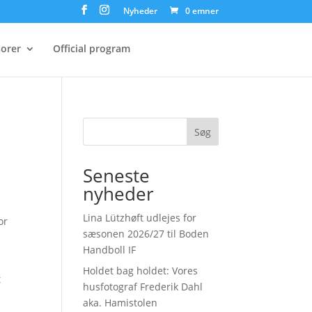
Nyheder
0 emner
orer
Official program
Søg
Seneste
nyheder
Lina Lützhøft udlejes for
or
sæsonen 2026/27 til Boden
Handboll IF
e
Holdet bag holdet: Vores
t
husfotograf Frederik Dahl
aka. Hamistolen