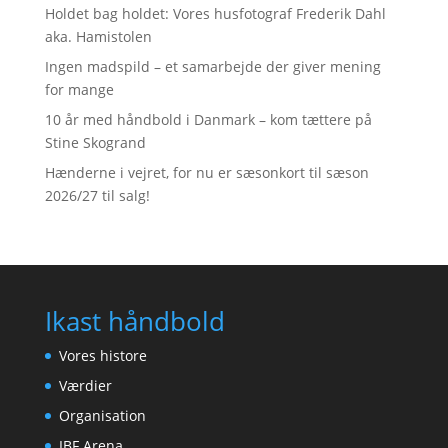
Holdet bag holdet: Vores husfotograf Frederik Dahl
aka. Hamistolen
Ingen madspild – et samarbejde der giver mening
for mange
10 år med håndbold i Danmark – kom tættere på
Stine Skogrand
Hænderne i vejret, for nu er sæsonkort til sæson
2026/27 til salg!
Ikast håndbold
Vores histore
Værdier
Organisation
IBF Arena