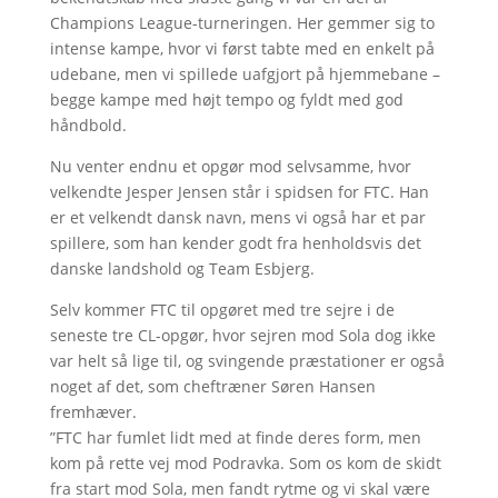
Champions League-turneringen. Her gemmer sig to
intense kampe, hvor vi først tabte med en enkelt på
udebane, men vi spillede uafgjort på hjemmebane –
begge kampe med højt tempo og fyldt med god
håndbold.
Nu venter endnu et opgør mod selvsamme, hvor
velkendte Jesper Jensen står i spidsen for FTC. Han
er et velkendt dansk navn, mens vi også har et par
spillere, som han kender godt fra henholdsvis det
danske landshold og Team Esbjerg.
Selv kommer FTC til opgøret med tre sejre i de
seneste tre CL-opgør, hvor sejren mod Sola dog ikke
var helt så lige til, og svingende præstationer er også
noget af det, som cheftræner Søren Hansen
fremhæver.
”FTC har fumlet lidt med at finde deres form, men
kom på rette vej mod Podravka. Som os kom de skidt
fra start mod Sola, men fandt rytme og vi skal være