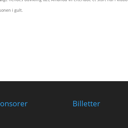
sonen i gult.
onsorer
Billetter