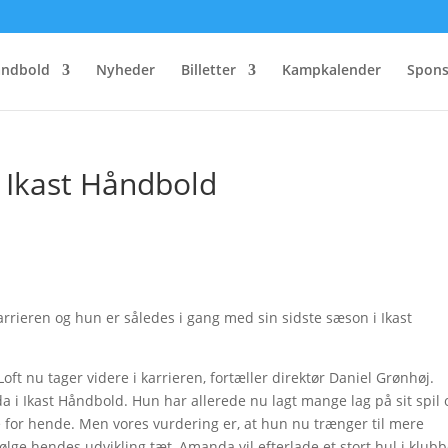
åndbold
Nyheder
Billetter
Kampkalender
Spons
 Ikast Håndbold
rrieren og hun er således i gang med sin sidste sæson i Ikast
 nu tager videre i karrieren, fortæller direktør Daniel Grønhøj.
a i Ikast Håndbold. Hun har allerede nu lagt mange lag på sit spil 
ale for hende. Men vores vurdering er, at hun nu trænger til mere
 følge hendes udvikling tæt, Amanda vil efterlade et stort hul i klubb