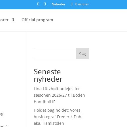
Nyheder
0 emner
orer
Official program
Søg
Seneste
nyheder
Lina Lützhøft udlejes for
sæsonen 2026/27 til Boden
Handboll IF
Holdet bag holdet: Vores
og
husfotograf Frederik Dahl
aka. Hamistolen
en.”