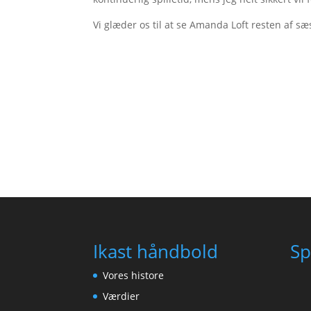
Vi glæder os til at se Amanda Loft resten af sæ
Ikast håndbold
Sp
Vores histore
Værdier