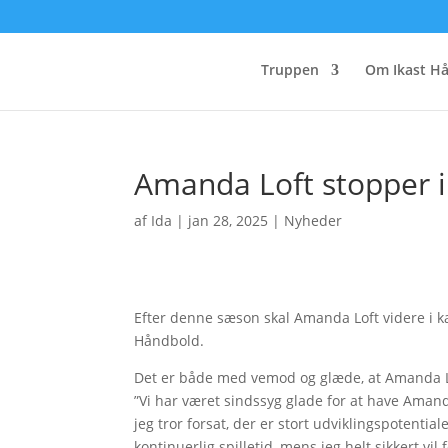
Truppen
Om Ikast H
Amanda Loft stopper i
af
Ida
|
jan 28, 2025
|
Nyheder
Efter denne sæson skal Amanda Loft videre i ka
Håndbold.
Det er både med vemod og glæde, at Amanda Loft
”Vi har været sindssyg glade for at have Amand
jeg tror forsat, der er stort udviklingspotenti
kontinuerlig spilletid, mens jeg helt sikkert vil