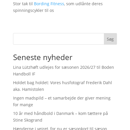
Stor tak til
Bording Fitness
, som udlånte deres
spinningscykler til os
Søg
Seneste nyheder
Lina Lützhøft udlejes for sæsonen 2026/27 til Boden
Handboll IF
Holdet bag holdet: Vores husfotograf Frederik Dahl
aka. Hamistolen
Ingen madspild – et samarbejde der giver mening
for mange
10 år med håndbold i Danmark – kom tættere på
Stine Skogrand
Hænderne i vejret, for nu er sæsonkort til sæson