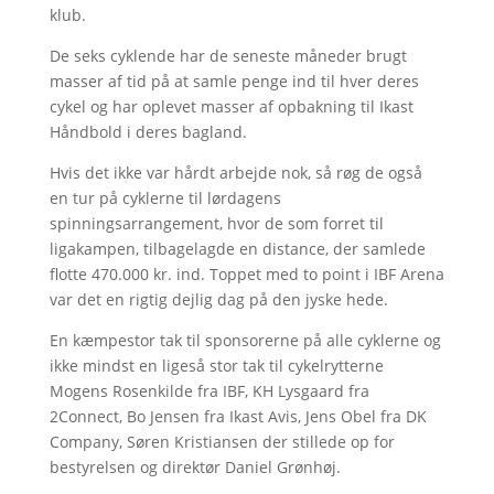
klub.
De seks cyklende har de seneste måneder brugt
masser af tid på at samle penge ind til hver deres
cykel og har oplevet masser af opbakning til Ikast
Håndbold i deres bagland.
Hvis det ikke var hårdt arbejde nok, så røg de også
en tur på cyklerne til lørdagens
spinningsarrangement, hvor de som forret til
ligakampen, tilbagelagde en distance, der samlede
flotte 470.000 kr. ind. Toppet med to point i IBF Arena
var det en rigtig dejlig dag på den jyske hede.
En kæmpestor tak til sponsorerne på alle cyklerne og
ikke mindst en ligeså stor tak til cykelrytterne
Mogens Rosenkilde fra IBF, KH Lysgaard fra
2Connect, Bo Jensen fra Ikast Avis, Jens Obel fra DK
Company, Søren Kristiansen der stillede op for
bestyrelsen og direktør Daniel Grønhøj.