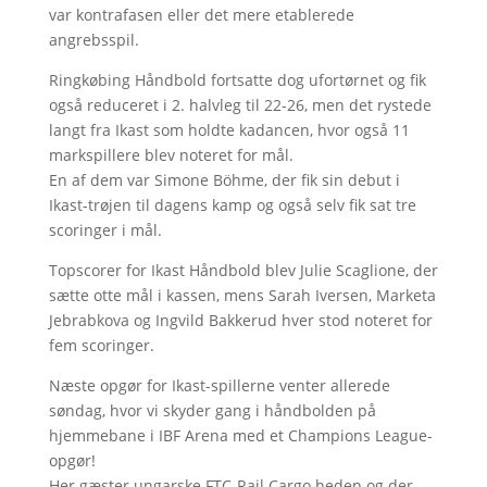
var kontrafasen eller det mere etablerede
angrebsspil.
Ringkøbing Håndbold fortsatte dog ufortørnet og fik
også reduceret i 2. halvleg til 22-26, men det rystede
langt fra Ikast som holdte kadancen, hvor også 11
markspillere blev noteret for mål.
En af dem var Simone Böhme, der fik sin debut i
Ikast-trøjen til dagens kamp og også selv fik sat tre
scoringer i mål.
Topscorer for Ikast Håndbold blev Julie Scaglione, der
sætte otte mål i kassen, mens Sarah Iversen, Marketa
Jebrabkova og Ingvild Bakkerud hver stod noteret for
fem scoringer.
Næste opgør for Ikast-spillerne venter allerede
søndag, hvor vi skyder gang i håndbolden på
hjemmebane i IBF Arena med et Champions League-
opgør!
Her gæster ungarske FTC-Rail Cargo heden og der