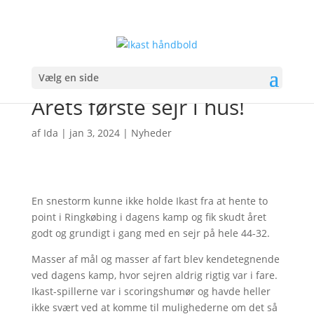
Vælg en side
Årets første sejr i hus!
af
Ida
|
jan 3, 2024
|
Nyheder
En snestorm kunne ikke holde Ikast fra at hente to
point i Ringkøbing i dagens kamp og fik skudt året
godt og grundigt i gang med en sejr på hele 44-32.
Masser af mål og masser af fart blev kendetegnende
ved dagens kamp, hvor sejren aldrig rigtig var i fare.
Ikast-spillerne var i scoringshumør og havde heller
ikke svært ved at komme til mulighederne om det så