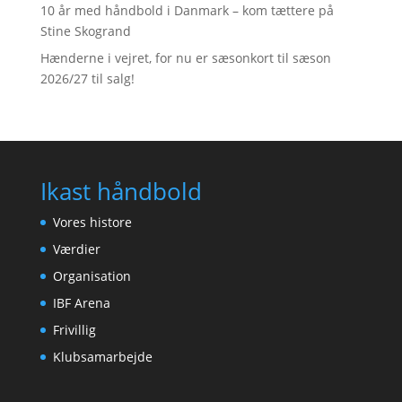
10 år med håndbold i Danmark – kom tættere på
Stine Skogrand
Hænderne i vejret, for nu er sæsonkort til sæson
2026/27 til salg!
Ikast håndbold
Vores histore
Værdier
Organisation
IBF Arena
Frivillig
Klubsamarbejde